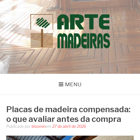
Pular
para
o
conteúdo
BLOG | ARTE
Dicas e Novidades sobre Madeiras
MADEIRAS
MENU
Placas de madeira compensada:
o que avaliar antes da compra
Publicado por
bloomin
em
27 de abril de 2026