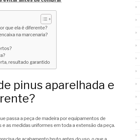
or que ela é diferente?
encaixa na marcenaria?
ertos?
ra?
rta, resultado garantido
de pinus aparelhada e
erente?
que passa a peça de madeira por equipamentos de
sas e as medidas uniformes em toda a extensão da peça.
precisa de acabamento bruto antes do uso, o que a