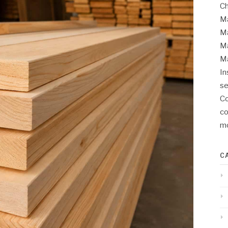
Ch
Ma
Ma
Ma
Ma
In
se
Co
co
mo
C