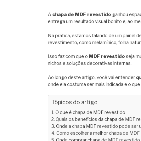
A
chapa de MDF revestido
ganhou espaço
entrega um resultado visual bonito e, ao m
Na prática, estamos falando de um painel 
revestimento, como melamínico, folha natu
Isso faz com que o
MDF revestido
seja mu
nichos e soluções decorativas internas.
Ao longo deste artigo, você vai entender
q
onde ela costuma ser mais indicada e o que
Tópicos do artigo
O que é chapa de MDF revestido
Quais os benefícios da chapa de MDF r
Onde a chapa MDF revestido pode ser 
Como escolher a melhor chapa de MDF 
Onde comprar chapa de MDF revestido