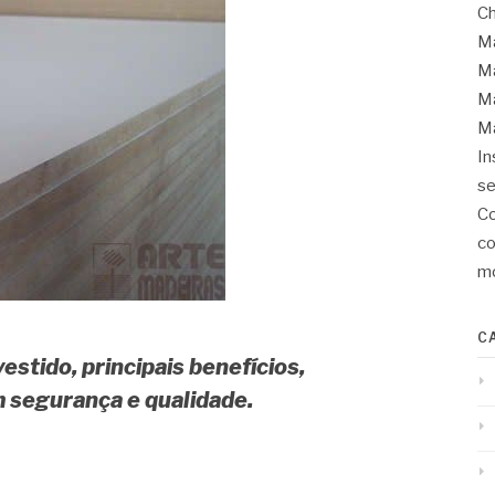
Ch
Ma
Ma
Ma
Ma
In
se
Co
co
mo
C
stido, principais benefícios,
 segurança e qualidade.