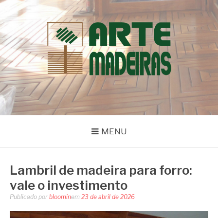
Pular
para
o
conteúdo
BLOG | ARTE
Dicas e Novidades sobre Madeiras
MADEIRAS
MENU
Lambril de madeira para forro:
vale o investimento
Publicado por
bloomin
em
23 de abril de 2026