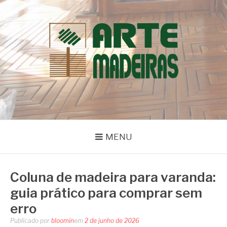
Pular
para
o
conteúdo
BLOG | ARTE
Dicas e Novidades sobre Madeiras
MADEIRAS
MENU
Coluna de madeira para varanda:
guia prático para comprar sem
erro
Publicado por
bloomin
em
2 de junho de 2026