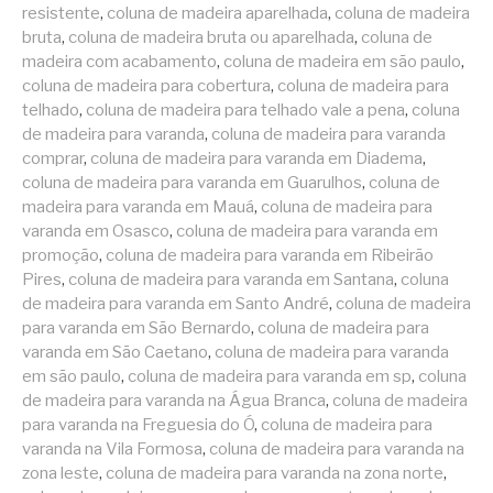
resistente
,
coluna de madeira aparelhada
,
coluna de madeira
bruta
,
coluna de madeira bruta ou aparelhada
,
coluna de
madeira com acabamento
,
coluna de madeira em são paulo
,
coluna de madeira para cobertura
,
coluna de madeira para
telhado
,
coluna de madeira para telhado vale a pena
,
coluna
de madeira para varanda
,
coluna de madeira para varanda
comprar
,
coluna de madeira para varanda em Diadema
,
coluna de madeira para varanda em Guarulhos
,
coluna de
madeira para varanda em Mauá
,
coluna de madeira para
varanda em Osasco
,
coluna de madeira para varanda em
promoção
,
coluna de madeira para varanda em Ribeirão
Pires
,
coluna de madeira para varanda em Santana
,
coluna
de madeira para varanda em Santo André
,
coluna de madeira
para varanda em São Bernardo
,
coluna de madeira para
varanda em São Caetano
,
coluna de madeira para varanda
em são paulo
,
coluna de madeira para varanda em sp
,
coluna
de madeira para varanda na Água Branca
,
coluna de madeira
para varanda na Freguesia do Ó
,
coluna de madeira para
varanda na Vila Formosa
,
coluna de madeira para varanda na
zona leste
,
coluna de madeira para varanda na zona norte
,