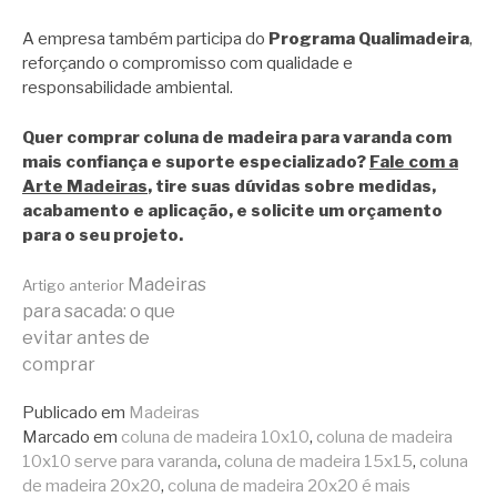
A empresa também participa do
Programa Qualimadeira
,
reforçando o compromisso com qualidade e
responsabilidade ambiental.
Quer comprar coluna de madeira para varanda com
mais confiança e suporte especializado?
Fale com a
Arte Madeiras
, tire suas dúvidas sobre medidas,
acabamento e aplicação, e solicite um orçamento
para o seu projeto.
Continue
Madeiras
Artigo anterior
para sacada: o que
evitar antes de
lendo
comprar
Publicado em
Madeiras
Marcado em
coluna de madeira 10x10
,
coluna de madeira
10x10 serve para varanda
,
coluna de madeira 15x15
,
coluna
de madeira 20x20
,
coluna de madeira 20x20 é mais