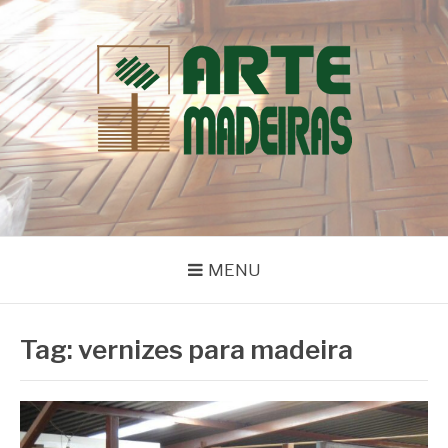
Pular
para
o
conteúdo
BLOG | ARTE
Dicas e Novidades sobre Madeiras
MADEIRAS
MENU
Tag:
vernizes para madeira