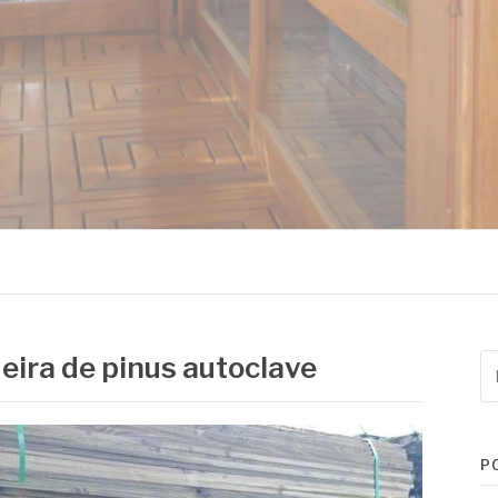
MADEIRAS
ira de pinus autoclave
Pe
po
P