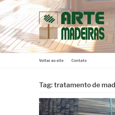
Pular
para
o
conteúdo
BLOG | ARTE 
Dicas e Novidades sobre Madeiras
Voltar ao site
Contato
Tag:
tratamento de made