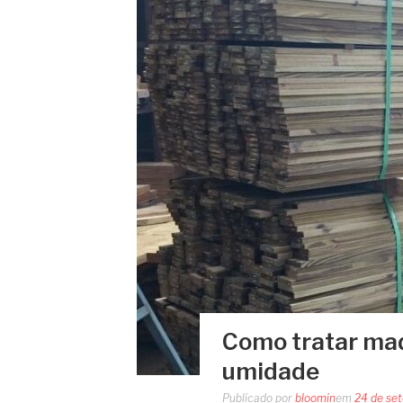
Como tratar mad
umidade
Publicado por
bloomin
em
24 de se