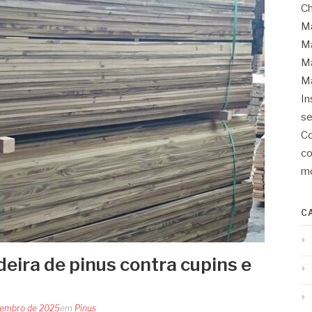
Ch
Ma
Ma
Ma
Ma
In
se
Co
co
mo
C
eira de pinus contra cupins e
tembro de 2025
em
Pinus