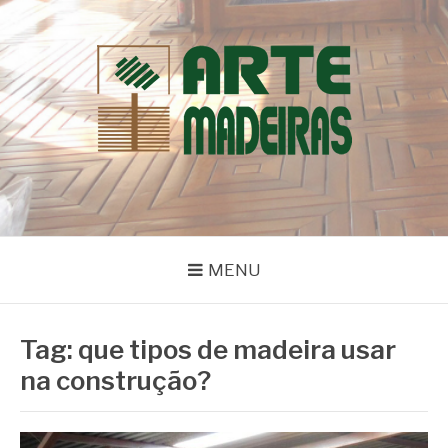
Pular
para
o
conteúdo
BLOG | ARTE
Dicas e Novidades sobre Madeiras
MADEIRAS
MENU
Tag:
que tipos de madeira usar
na construção?