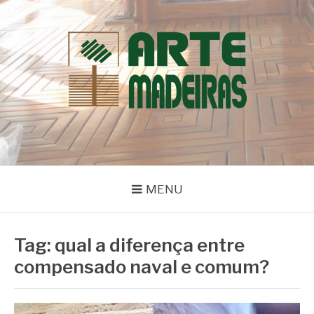
Pular
para
o
conteúdo
BLOG | ARTE
Dicas e Novidades sobre Madeiras
MADEIRAS
MENU
Tag:
qual a diferença entre
compensado naval e comum?