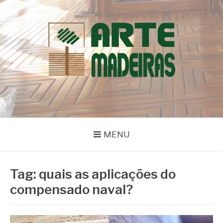
Pular
para
o
conteúdo
BLOG | ARTE
Dicas e Novidades sobre Madeiras
MADEIRAS
MENU
Tag:
quais as aplicações do
compensado naval?