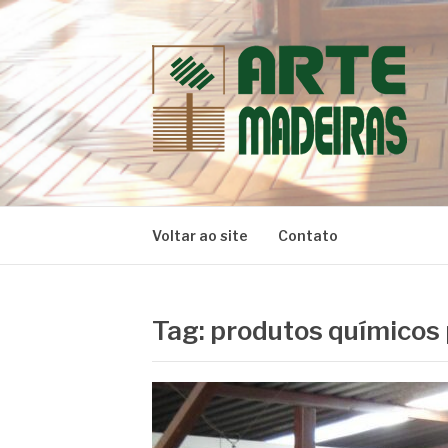
Pular
para
o
conteúdo
BLOG | ARTE 
Dicas e Novidades sobre Madeiras
Voltar ao site
Contato
Tag:
produtos químicos