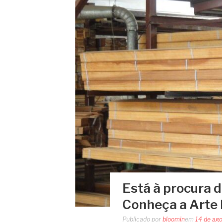
Está à procura d
Conheça a Arte 
Publicado por
bloomin
em
14 de ag