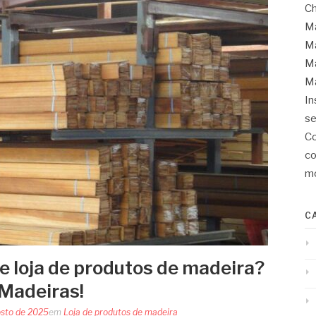
Ch
Ma
Ma
Ma
Ma
In
se
Co
co
mo
C
e loja de produtos de madeira?
Madeiras!
osto de 2025
em
Loja de produtos de madeira