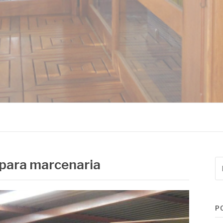
MADEIRAS
 para marcenaria
Pe
po
P