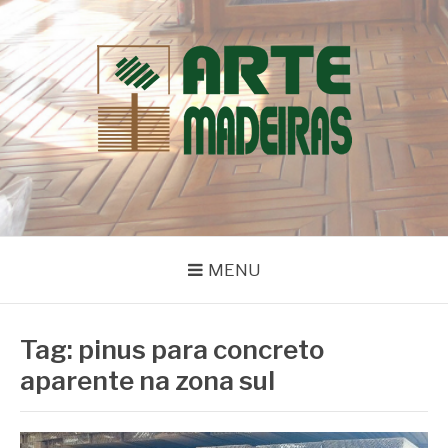
Pular
para
o
conteúdo
BLOG | ARTE
Dicas e Novidades sobre Madeiras
MADEIRAS
MENU
Tag:
pinus para concreto
aparente na zona sul