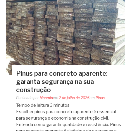
Pinus para concreto aparente:
garanta segurança na sua
construção
Publicado por
bloomin
em
2 de julho de 2025
em
Pinus
Tempo de leitura
3
minutos
Escolher pinus para concreto aparente é essencial
para segurança e economia na construção civil.
Entenda como garantir qualidade e resistência. Pinus
para concreto aparente é sinônimo de segurança e