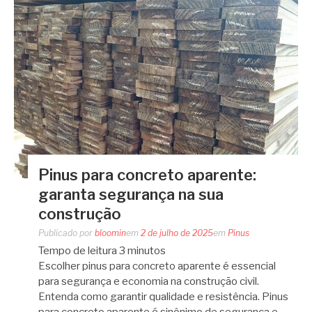
Pinus para concreto aparente:
garanta segurança na sua
construção
Publicado por
bloomin
em
2 de julho de 2025
em
Pinus
Tempo de leitura
3
minutos
Escolher pinus para concreto aparente é essencial
para segurança e economia na construção civil.
Entenda como garantir qualidade e resistência. Pinus
para concreto aparente é sinônimo de segurança e