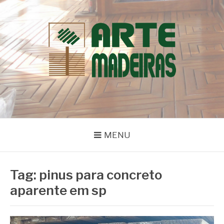
Pular
para
o
conteúdo
BLOG | ARTE
Dicas e Novidades sobre Madeiras
MADEIRAS
MENU
Tag:
pinus para concreto
aparente em sp