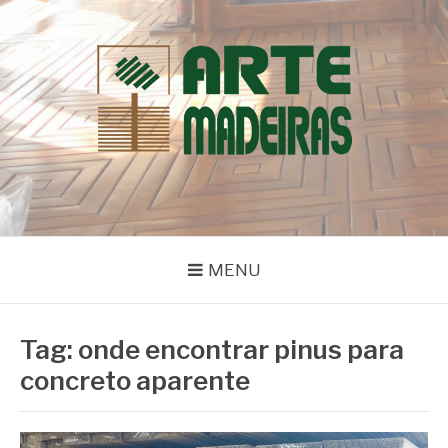
Pular
para
o
conteúdo
BLOG | ARTE
Dicas e Novidades sobre Madeiras
MADEIRAS
MENU
Tag:
onde encontrar pinus para
concreto aparente