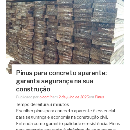
Pinus para concreto aparente:
garanta segurança na sua
construção
Publicado por
bloomin
em
2 de julho de 2025
em
Pinus
Tempo de leitura
3
minutos
Escolher pinus para concreto aparente é essencial
para segurança e economia na construção civil.
Entenda como garantir qualidade e resistência. Pinus
para concreto aparente é sinônimo de segurança e