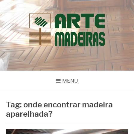
Pular
para
o
conteúdo
BLOG | ARTE
Dicas e Novidades sobre Madeiras
MADEIRAS
MENU
Tag:
onde encontrar madeira
aparelhada?