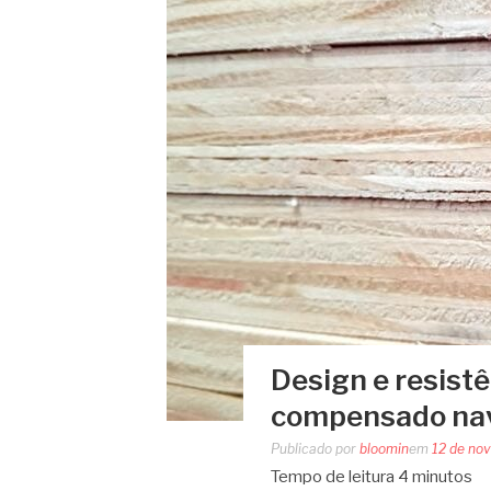
Design e resist
compensado nav
Publicado por
bloomin
em
12 de no
Tempo de leitura
4
minutos