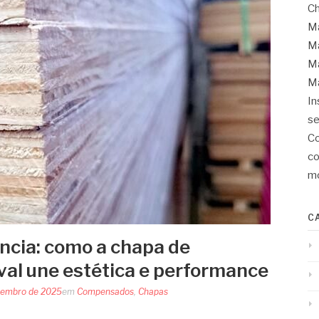
Ch
Ma
Ma
Ma
Ma
In
se
Co
co
mo
C
ência: como a chapa de
al une estética e performance
vembro de 2025
em
Compensados
,
Chapas