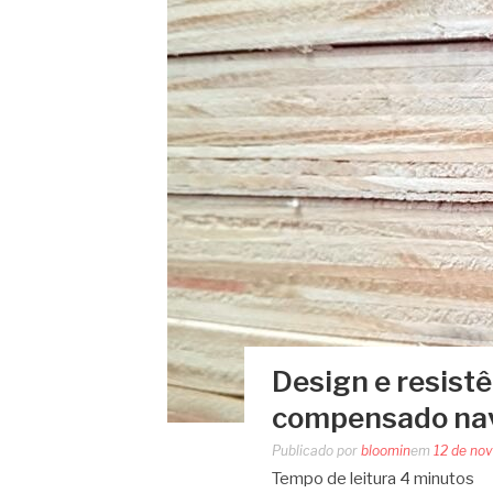
Design e resist
compensado nav
Publicado por
bloomin
em
12 de no
Tempo de leitura
4
minutos