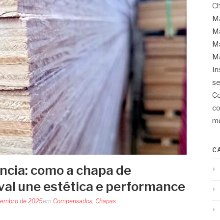
Ch
Ma
Ma
Ma
Ma
In
se
Co
co
mo
C
ência: como a chapa de
al une estética e performance
vembro de 2025
em
Compensados
,
Chapas