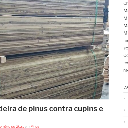
Ch
Ma
Ma
Ma
Ma
In
se
Co
co
mo
C
eira de pinus contra cupins e
tembro de 2025
em
Pinus