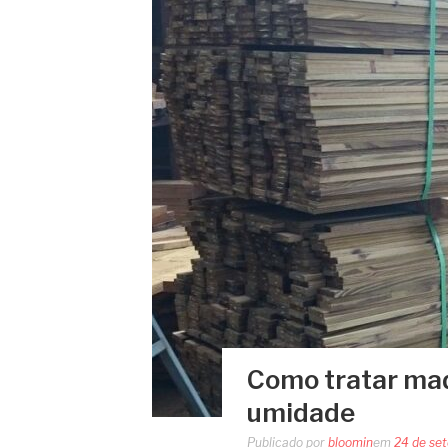
Como tratar mad
umidade
Publicado por
bloomin
em
24 de se