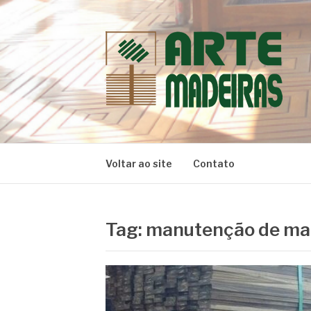
Pular
para
o
conteúdo
BLOG | ARTE 
Dicas e Novidades sobre Madeiras
Voltar ao site
Contato
Tag:
manutenção de mad