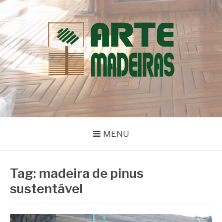
Pular
para
o
conteúdo
BLOG | ARTE
Dicas e Novidades sobre Madeiras
MADEIRAS
MENU
Tag:
madeira de pinus
sustentável