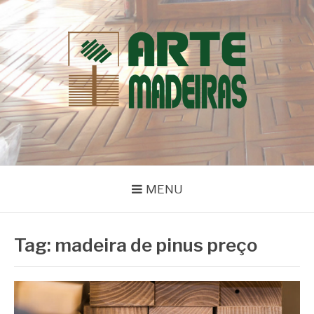
Pular
para
o
conteúdo
BLOG | ARTE
Dicas e Novidades sobre Madeiras
MADEIRAS
MENU
Tag:
madeira de pinus preço