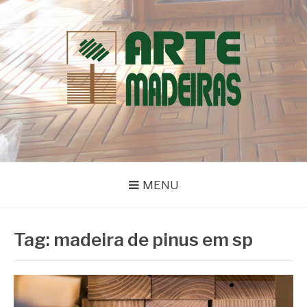
Pular
para
o
conteúdo
BLOG | ARTE
Dicas e Novidades sobre Madeiras
MADEIRAS
MENU
Tag:
madeira de pinus em sp