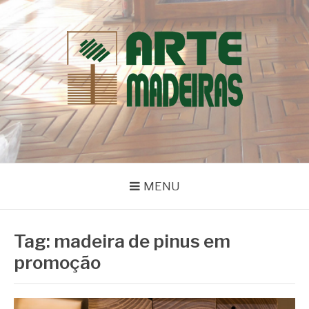
Pular
para
o
conteúdo
BLOG | ARTE
Dicas e Novidades sobre Madeiras
MADEIRAS
MENU
Tag:
madeira de pinus em
promoção