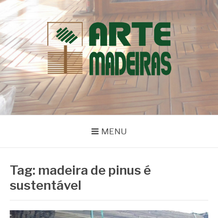
Pular
para
o
conteúdo
BLOG | ARTE
Dicas e Novidades sobre Madeiras
MADEIRAS
MENU
Tag:
madeira de pinus é
sustentável