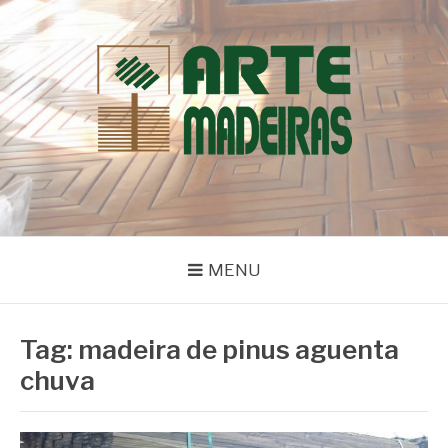
Pular
para
o
conteúdo
BLOG | ARTE
Dicas e Novidades sobre Madeiras
MADEIRAS
MENU
Tag:
madeira de pinus aguenta
chuva