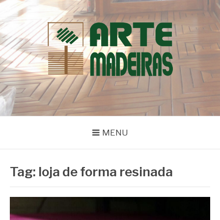
Pular
para
o
conteúdo
BLOG | ARTE
Dicas e Novidades sobre Madeiras
MADEIRAS
MENU
Tag:
loja de forma resinada