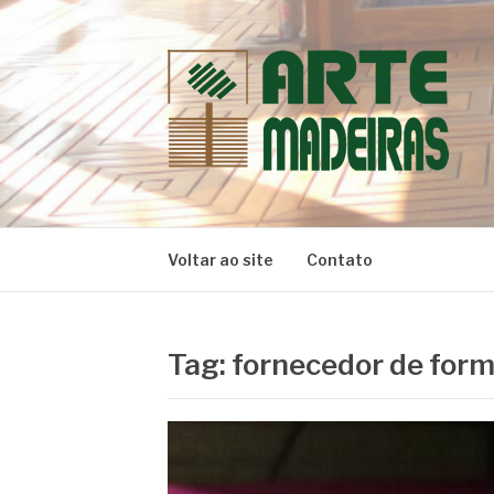
Pular
para
o
conteúdo
BLOG | ARTE 
Dicas e Novidades sobre Madeiras
Voltar ao site
Contato
Tag:
fornecedor de form