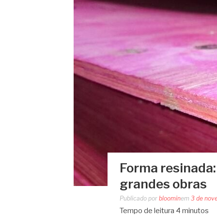
Forma resinada:
grandes obras
Publicado por
bloomin
em
3 de nov
Tempo de leitura
4
minutos