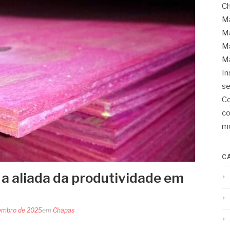
Ch
Ma
Ma
Ma
Ma
In
se
Co
co
mo
C
 a aliada da produtividade em
embro de 2025
em
Chapas