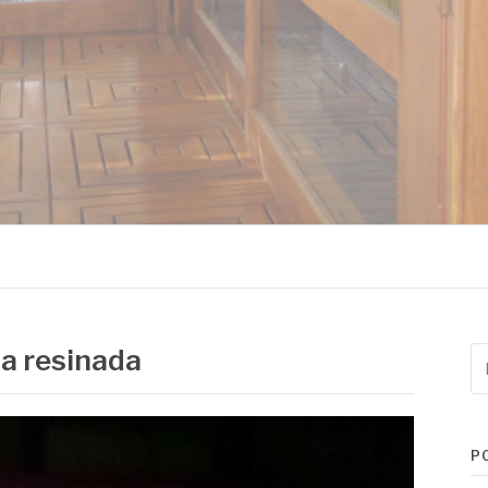
MADEIRAS
a resinada
Pe
po
P