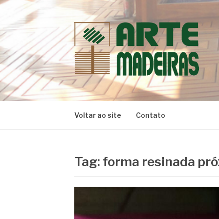
Pular
para
o
conteúdo
BLOG | ARTE 
Dicas e Novidades sobre Madeiras
Voltar ao site
Contato
Tag:
forma resinada pr