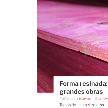
Forma resinada:
grandes obras
Publicado por
bloomin
em
3 de nov
Tempo de leitura
4
minutos