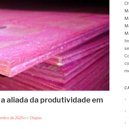
Ch
Ma
Ma
Ma
Ma
In
se
Co
co
mo
C
 a aliada da produtividade em
embro de 2025
em
Chapas