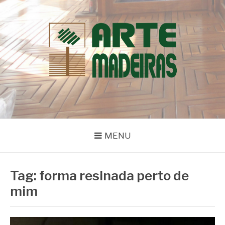
Pular
para
o
conteúdo
BLOG | ARTE
Dicas e Novidades sobre Madeiras
MADEIRAS
MENU
Tag:
forma resinada perto de
mim