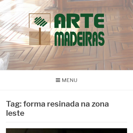
Pular
para
o
conteúdo
BLOG | ARTE
Dicas e Novidades sobre Madeiras
MADEIRAS
MENU
Tag:
forma resinada na zona
leste