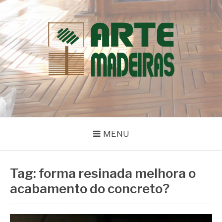
Pular
para
o
conteúdo
BLOG | ARTE
Dicas e Novidades sobre Madeiras
MADEIRAS
MENU
Tag:
forma resinada melhora o
acabamento do concreto?