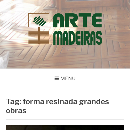
Pular
para
o
conteúdo
BLOG | ARTE
Dicas e Novidades sobre Madeiras
MADEIRAS
MENU
Tag:
forma resinada grandes
obras