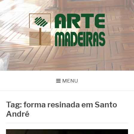
Pular
para
o
conteúdo
BLOG | ARTE
Dicas e Novidades sobre Madeiras
MADEIRAS
MENU
Tag:
forma resinada em Santo
André