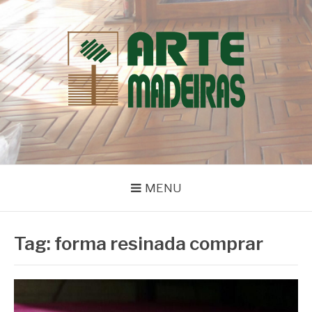
Pular
para
o
conteúdo
BLOG | ARTE
Dicas e Novidades sobre Madeiras
MADEIRAS
MENU
Tag:
forma resinada comprar