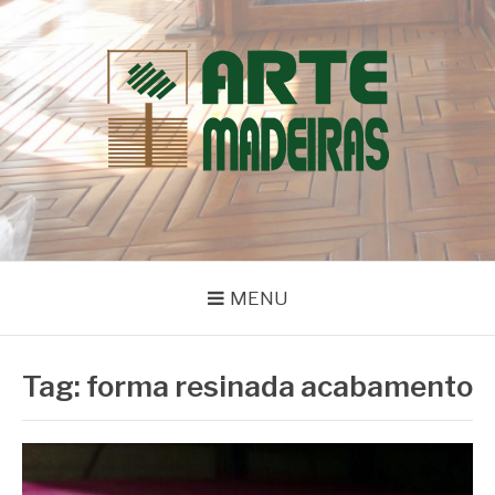
Pular
para
o
conteúdo
BLOG | ARTE
Dicas e Novidades sobre Madeiras
MADEIRAS
MENU
Tag:
forma resinada acabamento