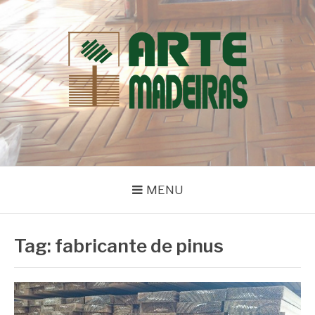
Pular
para
o
conteúdo
BLOG | ARTE
Dicas e Novidades sobre Madeiras
MADEIRAS
MENU
Tag:
fabricante de pinus