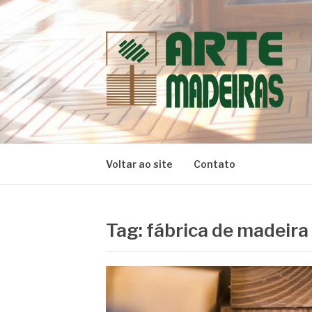
Pular
para
o
conteúdo
BLOG | ARTE 
Dicas e Novidades sobre Madeiras
Voltar ao site
Contato
Tag:
fábrica de madeira