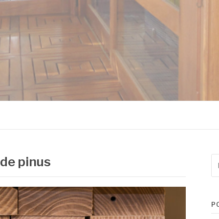
MADEIRAS
 de pinus
Pe
po
P