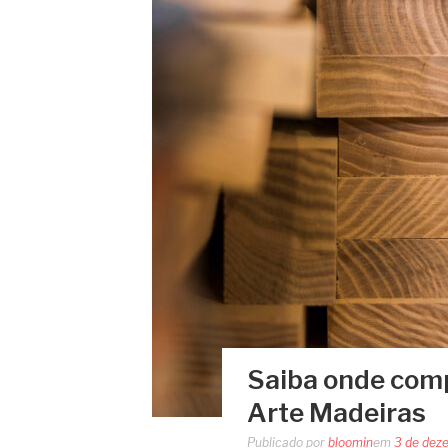
Saiba onde comp
Arte Madeiras
Publicado por
bloomin
em
3 de dez