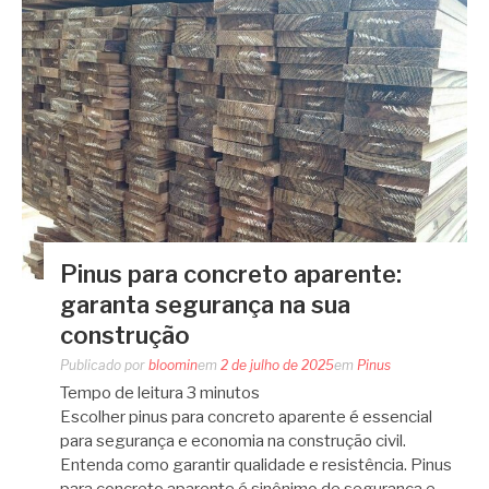
Pinus para concreto aparente:
garanta segurança na sua
construção
Publicado por
bloomin
em
2 de julho de 2025
em
Pinus
Tempo de leitura
3
minutos
Escolher pinus para concreto aparente é essencial
para segurança e economia na construção civil.
Entenda como garantir qualidade e resistência. Pinus
para concreto aparente é sinônimo de segurança e