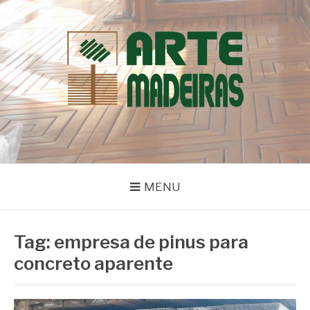
Pular
para
o
conteúdo
BLOG | ARTE
Dicas e Novidades sobre Madeiras
MADEIRAS
MENU
Tag:
empresa de pinus para
concreto aparente