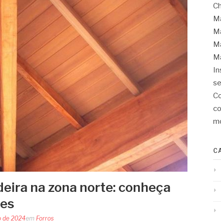
Ch
Ma
Ma
Ma
Ma
In
se
Co
co
mo
C
eira na zona norte: conheça
des
o de 2024
em
Forros