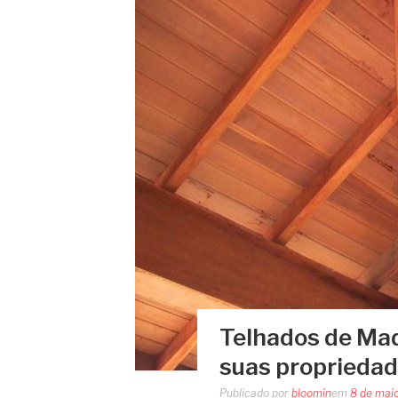
Telhados de Mad
suas proprieda
Publicado por
bloomin
em
8 de mai