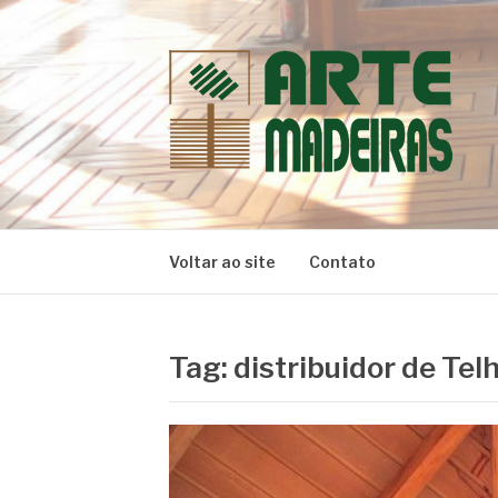
Pular
para
o
conteúdo
BLOG | ARTE 
Dicas e Novidades sobre Madeiras
Voltar ao site
Contato
Tag:
distribuidor de Te