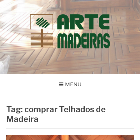
Pular
para
o
conteúdo
BLOG | ARTE
Dicas e Novidades sobre Madeiras
MADEIRAS
MENU
Tag:
comprar Telhados de
Madeira