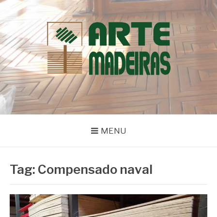
Pular
para
o
conteúdo
BLOG | ARTE
Dicas e Novidades sobre Madeiras
MADEIRAS
MENU
Tag:
Compensado naval