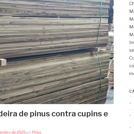
Ch
Ma
Ma
Ma
Ma
In
se
Co
co
mo
C
eira de pinus contra cupins e
tembro de 2025
em
Pinus