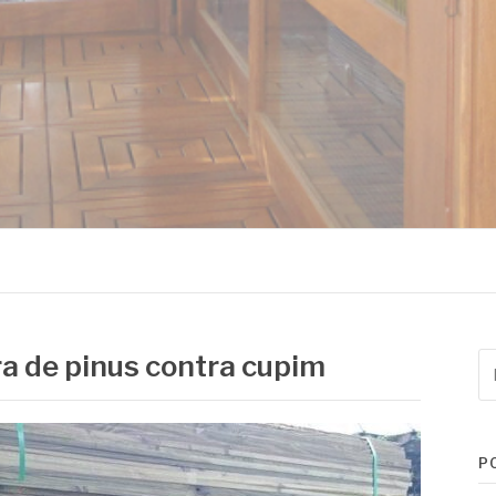
MADEIRAS
a de pinus contra cupim
Pe
po
P