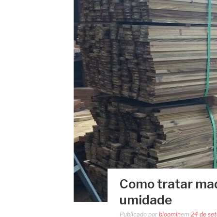
Como tratar mad
umidade
Publicado por
bloomin
em
24 de se