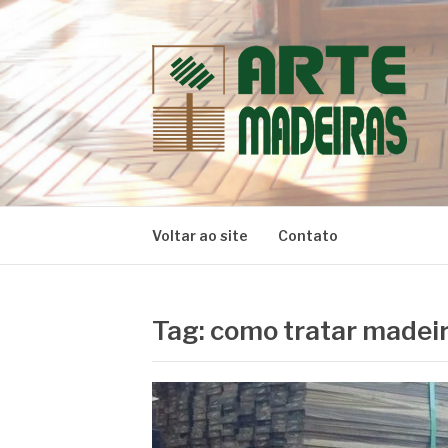
Pular
para
o
conteúdo
BLOG | ARTE 
Dicas e Novidades sobre Madeiras
Voltar ao site
Contato
Tag:
como tratar madeir