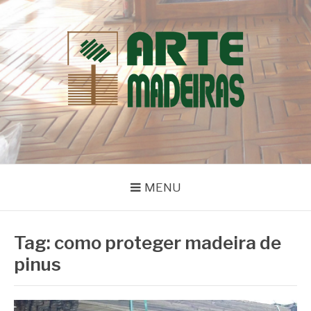
Pular
para
o
conteúdo
BLOG | ARTE
Dicas e Novidades sobre Madeiras
MADEIRAS
MENU
Tag:
como proteger madeira de
pinus