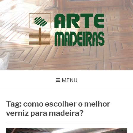
Pular
para
o
conteúdo
BLOG | ARTE
Dicas e Novidades sobre Madeiras
MADEIRAS
MENU
Tag:
como escolher o melhor
verniz para madeira?