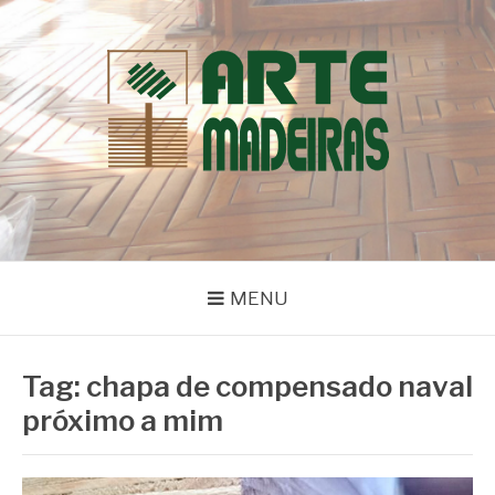
Pular
para
o
conteúdo
BLOG | ARTE
Dicas e Novidades sobre Madeiras
MADEIRAS
MENU
Tag:
chapa de compensado naval
próximo a mim