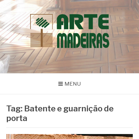
Pular
para
o
conteúdo
BLOG | ARTE
Dicas e Novidades sobre Madeiras
MADEIRAS
MENU
Tag:
Batente e guarnição de
porta