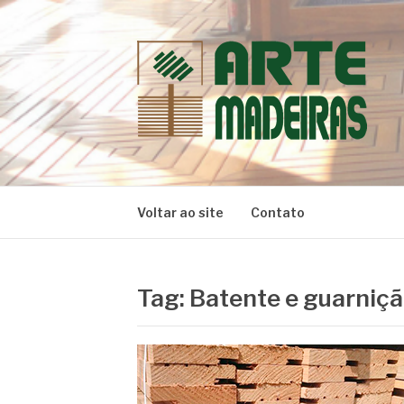
Pular
para
o
conteúdo
BLOG | ARTE 
Dicas e Novidades sobre Madeiras
Voltar ao site
Contato
Tag:
Batente e guarniçã