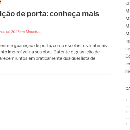
Ch
Ma
ição de porta: conheça mais
Ma
Ma
rço de 2026
em
Madeiras
Ma
In
tente e guarnição de porta, como escolher os materiais
se
nto impecável na sua obra. Batente e guarnição de
Co
arecem juntos em praticamente qualquer lista de
co
mo
C