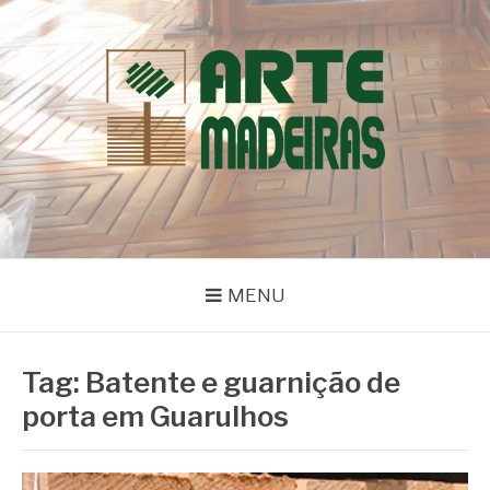
Pular
para
o
conteúdo
BLOG | ARTE
Dicas e Novidades sobre Madeiras
MADEIRAS
MENU
Tag:
Batente e guarnição de
porta em Guarulhos