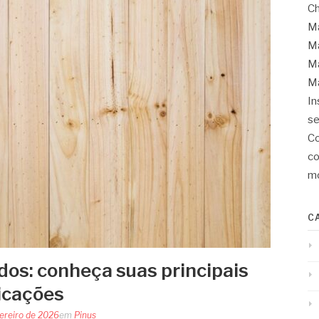
Ch
Ma
Ma
Ma
Ma
In
se
Co
co
mo
C
dos: conheça suas principais
icações
ereiro de 2026
em
Pinus