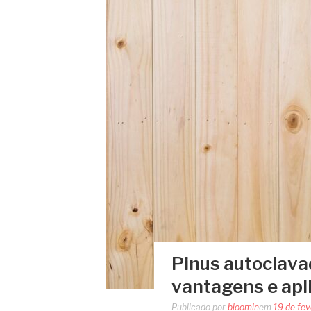
Pinus autoclava
vantagens e apl
Publicado por
bloomin
em
19 de fev