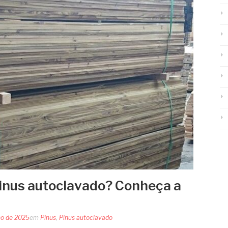
inus autoclavado? Conheça a
ho de 2025
em
Pinus
,
Pinus autoclavado